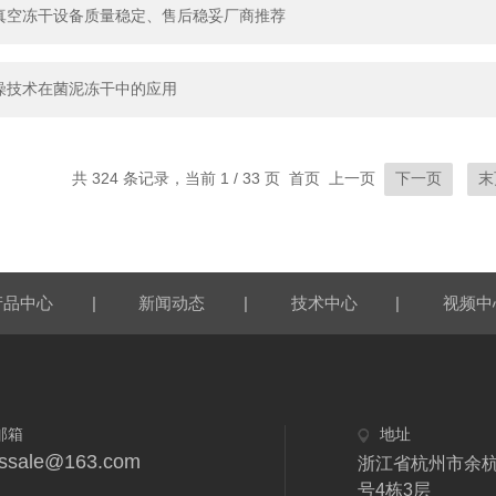
真空冻干设备质量稳定、售后稳妥厂商推荐
燥技术在菌泥冻干中的应用
共 324 条记录，当前 1 / 33 页 首页 上一页
下一页
末
|
|
|
产品中心
新闻动态
技术中心
视频中
邮箱
地址
fdssale@163.com
浙江省杭州市余杭
号4栋3层