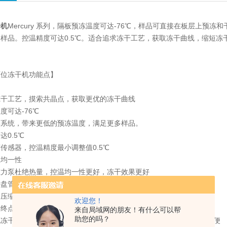
干机
Mercury 系列，隔板预冻温度可达-76℃，样品可直接在板层上
样品。控温精度可达0.5℃。适合追求冻干工艺，获取冻干曲线，缩短冻
位冻干机功能点】
工艺，摸索共晶点，获取更优的冻干曲线
可达-76℃
统，带来更低的预冻温度，满足更多样品。
0.5℃
感器，控温精度最小调整值0.5℃
均一性
泵杜绝热量，控温均一性更好，冻干效果更好
盘管
缩机的使用寿命，冷阱温度可达-80℃
欢迎您！
终点判断
来自局域网的朋友！有什么可以帮
助您的吗？
干终点判断系统，机器判断，避免样品污染，缩短冻干时间，更方便