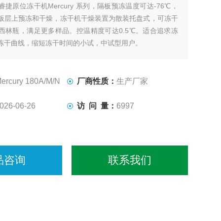
睿捷原位冻干机Mercury 系列，隔板预冻温度可达-76℃，
板层上预冻和干燥，冻干机干燥装置为散装托盘式，可冻干
西林瓶，满足更多样品。控温精度可达0.5℃。适合追求冻
冻干曲线，缩短冻干时间的小试，中试型用户。
ercury 180A/M/N
厂商性质：
生产厂家
026-06-26
访 问 量：
6997
品咨询
联系我们