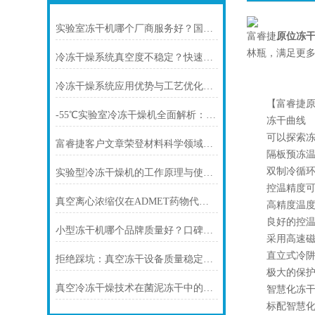
实验室冻干机哪个厂商服务好？国内优质冻干机生产厂家推荐
富睿捷
原位冻
林瓶，满足更多
冷冻干燥系统真空度不稳定？快速排查解决方法
冷冻干燥系统应用优势与工艺优化方案
【富睿捷原
-55℃实验室冷冻干燥机全面解析：选型要点、核心配置与功能优势
冻干曲线
可以探索冻干
富睿捷客户文章荣登材料科学领域顶刊
隔板预冻温度
双制冷循环系
实验型冷冻干燥机的工作原理与使用细节
控温精度可达
真空离心浓缩仪在ADMET药物代谢研究中的应用
高精度温度传
良好的控温
小型冻干机哪个品牌质量好？口碑稳定、售后稳妥厂家推荐
采用高速磁力
直立式冷阱
拒绝踩坑：真空冻干设备质量稳定、售后稳妥厂商推荐
极大的保护压
真空冷冻干燥技术在菌泥冻干中的应用
智慧化冻干
标配智慧化冻