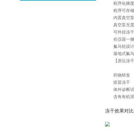
程序化梯度冻
程序可存储多
内置真空
真空泵无需放
可外挂冻干
在仪器一侧设
氟马轮设
落地式氟马轮
【原位冻干
药物研发
疫苗冻干
体外诊断试剂
含有有机溶
冻干效果对比