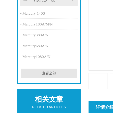
Mercury系列冻干机
Mercury 140S
Mercury180A/M/N
Mercury380A/N
Mercury680A/N
Mercury1080A/N
查看全部
相关文章
详情介
RELATED ARTICLES