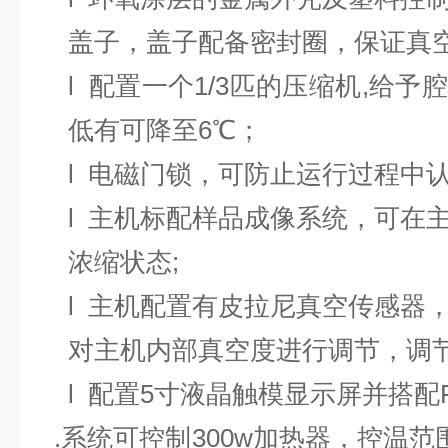
盖子，盖子配备密封圈，保证真
l
配置一个
1/3
匹的压缩机
,
给予腔
低有可降至
6
℃；
l
电磁门锁，可防止运行过程中
l
主机标配样品成像系统，可在
浓缩状态
;
l
主机配置有皮拉尼真空传感器
对主机内部真空度进行调节，调
l
配置
5
寸液晶触模显示屏并搭配
.
系统可控制
300w
加热器，控温范